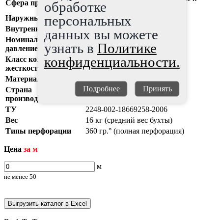
Сфера применения
обработке
водопонижение земель
персональных
Наружный диаметр
63 мм
Внутренний диаметр
52 мм
данных вы можете
Номинальное
0
узнать в
Политике
давление (PN)
конфиденциальности.
Класс кольцевой
11
жесткости (SN)
Материал
полиэтилен (ПЭ)
Подробнее
Принять
Страна
Россия
производитель
ТУ
2248-002-18669258-2006
Вес
16 кг (средний вес бухты)
Типы перфорации
360 гр.° (полная перфорация)
Цена
за м
м
не менее
50
Выгрузить каталог в Excel