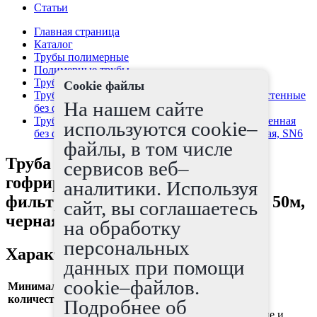
Статьи
Главная страница
Каталог
Трубы полимерные
Полимерные трубы
Трубы дренажные
Cookie файлы
Трубы дренажные гибкие гофрированные одностенные
На нашем сайте
без фильтра ПНД
Труба дренажная гибкая гофрированные одностенная
используются cookie–
без фильтра ПНД, OD63мм, Бухты по 50м, черная, SN6
файлы, в том числе
Труба дренажная гибкая
сервисов веб–
гофрированные одностенная без
аналитики. Используя
фильтра ПНД, OD63мм, Бухты по 50м,
сайт, вы соглашаетесь
черная, SN6
на обработку
персональных
Характеристики
данных при помощи
cookie–файлов.
Минимальное
50
количество
Подробнее об
дренажные системы, осушение и