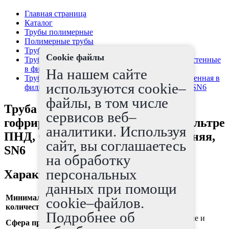
Главная страница
Каталог
Трубы полимерные
Полимерные трубы
Трубы дренажные
Cookie файлы
Трубы дренажные гибкие гофрированные одностенные
в фильтре ПНД
На нашем сайте
Труба дренажная гибкая гофрированные одностенная в
используются cookie–
фильтре ПНД, OD50мм, Бухты по 100м, синяя, SN6
файлы, в том числе
Труба дренажная гибкая
сервисов веб–
гофрированные одностенная в фильтре
аналитики. Используя
ПНД, OD50мм, Бухты по 100м, синяя,
сайт, вы соглашаетесь
SN6
на обработку
персональных
Характеристики
данных при помощи
Минимальное
cookie–файлов.
100
количество
Подробнее об
дренажные системы, осушение и
Сфера применения
водопонижение земель