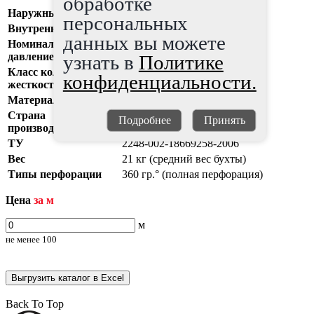
обработке
Наружный диаметр
50 мм
персональных
Внутренний диаметр
40 мм
данных вы можете
Номинальное
0
давление (PN)
узнать в
Политике
Класс кольцевой
конфиденциальности.
10
жесткости (SN)
Материал
полиэтилен (ПЭ)
Страна
Подробнее
Принять
Россия
производитель
ТУ
2248-002-18669258-2006
Вес
21 кг (средний вес бухты)
Типы перфорации
360 гр.° (полная перфорация)
Цена
за м
м
не менее
100
Выгрузить каталог в Excel
Back To Top