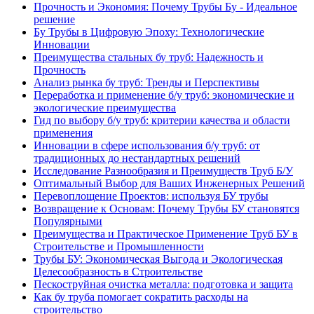
Прочность и Экономия: Почему Трубы Бу - Идеальное
решение
Бу Трубы в Цифровую Эпоху: Технологические
Инновации
Преимущества стальных бу труб: Надежность и
Прочность
Анализ рынка бу труб: Тренды и Перспективы
Переработка и применение б/у труб: экономические и
экологические преимущества
Гид по выбору б/у труб: критерии качества и области
применения
Инновации в сфере использования б/у труб: от
традиционных до нестандартных решений
Исследование Разнообразия и Преимуществ Труб Б/У
Оптимальный Выбор для Ваших Инженерных Решений
Перевоплощение Проектов: используя БУ трубы
Возвращение к Основам: Почему Трубы БУ становятся
Популярными
Преимущества и Практическое Применение Труб БУ в
Строительстве и Промышленности
Трубы БУ: Экономическая Выгода и Экологическая
Целесообразность в Строительстве
Пескоструйная очистка металла: подготовка и защита
Как бу труба помогает сократить расходы на
строительство