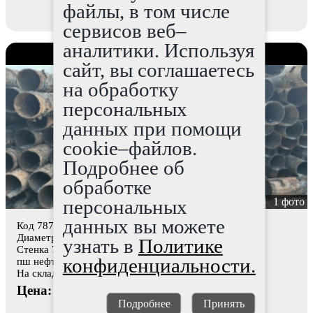
файлы, в том числе
В корзину
сервисов веб–
аналитики. Используя
Труба бу 325
сайт, вы соглашаетесь
на обработку
персональных
данных при помощи
cookie–файлов.
Подробнее об
обработке
персональных
1 фото
данных вы можете
Код 7876
Диаметр 325мм
узнать в
Политике
Стенка 7,5-8мм
конфиденциальности.
пш нефть, вода битум, можно обжечь +2500
На складе: 500т
Цена: 53000 руб.
Подробнее
Принять