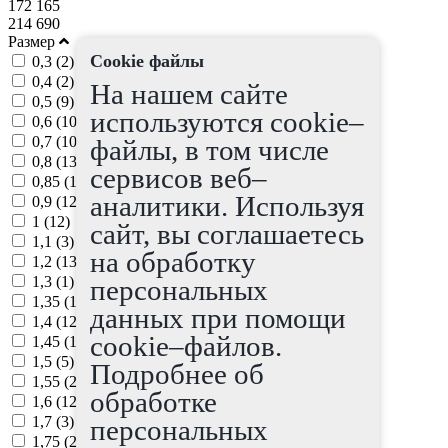
172 165
214 690
Размер
Cookie файлы
0,3 (
2
)
0,4 (
2
)
На нашем сайте
0,5 (
9
)
используются cookie–
0,6 (
10
)
0,7 (
10
)
файлы, в том числе
0,8 (
13
)
сервисов веб–
0,85 (
1
)
аналитики. Используя
0,9 (
12
)
1 (
12
)
сайт, вы соглашаетесь
1,1 (
3
)
на обработку
1,2 (
13
)
1,3 (
1
)
персональных
1,35 (
1
)
данных при помощи
1,4 (
12
)
cookie–файлов.
1,45 (
1
)
1,5 (
5
)
Подробнее об
1,55 (
2
)
обработке
1,6 (
12
)
1,7 (
3
)
персональных
1,75 (
2
)