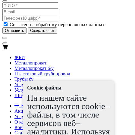
Согласен на обработку персональных данных
Отправить
Создать счет
ЖБИ
Металлопрокат
Металлопрокат б/у
Пластиковый трубопровод
Трубы бу
Услуги
Cookie файлы
Услуги по трубам б/у
На нашем сайте
Шпунт Ларсена
используются cookie–
Каталог товаров
Акции
файлы, в том числе
Услуги
сервисов веб–
О компании
Контакты
аналитики. Используя
Статьи