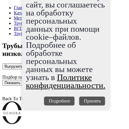
сайт, вы соглашаетесь
Главная страница
на обработку
Каталог
Металлопрокат
персональных
Трубы
данных при помощи
ВГП, электросварные трубы
Трубы электросварные низколегированные
cookie–файлов.
Подробнее об
Трубы электросварные
обработке
низколегированные
персональных
Выгрузить каталог в Excel
данных вы можете
узнать в
Политике
Подбор параметров
конфиденциальности.
Back To Top
Подробнее
Принять