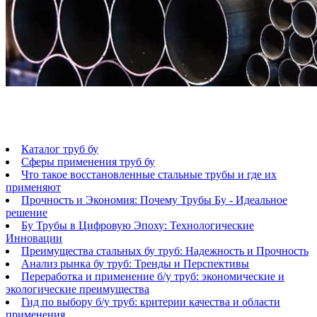
Каталог труб бу
Сферы применения труб бу
Что такое восстановленные стальные трубы и где их
применяют
Прочность и Экономия: Почему Трубы Бу - Идеальное
решение
Бу Трубы в Цифровую Эпоху: Технологические
Инновации
Преимущества стальных бу труб: Надежность и Прочность
Анализ рынка бу труб: Тренды и Перспективы
Переработка и применение б/у труб: экономические и
экологические преимущества
Гид по выбору б/у труб: критерии качества и области
применения