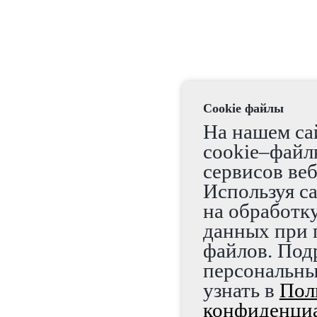
Cookie файлы
На нашем са
cookie–файлы
сервисов ве
Используя са
на обработк
данных при 
файлов. Под
персональны
узнать в
Пол
конфиденциа