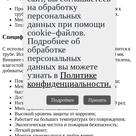
на обработку
Простота сборки, крепление изоляционного слоя к
персональных
трубе не требует высокой квалификации рабочих.
Многоразовое использование.
данных при помощи
Теплопроводность ниже других изоляций.
cookie–файлов.
Специфика ППУ скорлупы:
Подробнее об
обработке
С использованием скоб, стяжек, ленты, герметика крепится к
трубе. Используется на трубе диаметром от 42 до 1620 мм.
персональных
Внешнее покрытие производят из стеклоткани, полиэтилена,
данных вы можете
влагостойкой бумаги, фольги и др. Они, позволяют
добиваться положительного результата:
узнать в
Политике
Повышения времени эксплуатации трубопровода;
конфиденциальности.
Меньшие издержки на сервис системы, легкий и
быстрый демонтаж;
Доступные цены;
Подробнее
Принять
Низкая теплопроводность, снижение потерь до 8 раз;
Многоразовое использование;
Высокий уровень защиты от коррозии;
Работает на больших температурах без повреждения;
Экологическая чистота и пожарная безопасность;
Легкий ремонт;
Монтаж производится в любое время;