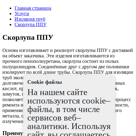
Главная страница
Услуги
Изоляция труб
Скорлупа ППУ
Скорлупа ППУ
Основа изготавливает и реализует скорлупы ППУ с доставкой
на объект заказчика. Эти изделия изготавливаются из
прочного пенополиуретана, скорлупа состоит из полых
полуцилиндров. Соединённые друг с другом две половинки
изолируют по всей длине трубы. Скорлупа ППУ для изоляции
труб экологически чистый продукт, с большой
Cookie файлы
долговечностью, не поддается влиянию налету, различных
кислот, прикрепляется к трубе с помощью лент, стяжек,
На нашем сайте
хомутов, проволоки. Технология крепления скорлупы
используются cookie–
позволяет использовать ее много раз, что удешевляет процесс
ремонта и демонтажа. Поверх скорлупы, для долговечности,
файлы, в том числе
применяют покрытия из стеклопластика, оцинкованного
сервисов веб–
металла, они защищают от давления, от солнечного
излучения, механических нарушений.
аналитики. Используя
сайт, вы соглашаетесь
Преимущества скорлупы ППУ: