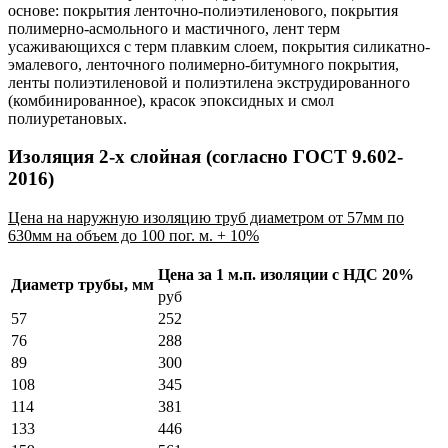
основе: покрытия ленточно-полиэтиленового, покрытия
полимерно-асмольного и мастичного, лент терм
усаживающихся с терм плавким слоем, покрытия силикатно-
эмалевого, ленточного полимерно-битумного покрытия,
ленты полиэтиленовой и полиэтилена экструдированного
(комбинированное), красок эпоксидных и смол
полиуретановых.
Изоляция 2-х слойная (согласно ГОСТ 9.602-
2016)
Цена на наружную изоляцию труб диаметром от 57мм по
630мм на объем до 100 пог. м. + 10%
Цена за 1 м.п. изоляции с НДС 20%
Диаметр трубы, мм
руб
57
252
76
288
89
300
108
345
114
381
133
446