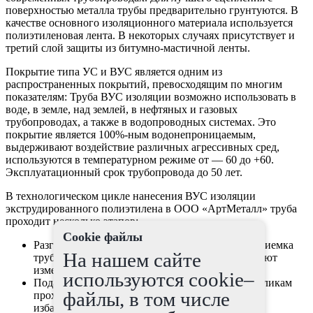
поверхностью металла трубы предварительно грунтуются. В
качестве основного изоляционного материала используется
полиэтиленовая лента. В некоторых случаях присутствует и
третий слой защиты из битумно-мастичной ленты.
Покрытие типа УС и ВУС является одним из
распространенных покрытий, превосходящим по многим
показателям: Труба ВУС изоляции возможно использовать в
воде, в земле, над землей, в нефтяных и газовых
трубопроводах, а также в водопроводных системах. Это
покрытие является 100%-ным водонепроницаемым,
выдерживают воздействие различных агрессивных сред,
используются в температурном режиме от — 60 до +60.
Эксплуатационный срок трубопровода до 50 лет.
В технологическом цикле нанесения ВУС изоляции
экструдированного полиэтилена в ООО «АртМеталл» труба
проходит несколько этапов:
Cookie файлы
Разгрузка трубы в цех производства (осмотр, приемка
На нашем сайте
труб производится по качеству, количеству, делают
измерения по геометрии)
используются cookie–
Подача трубы на изоляцию (с места труба по роликам
файлы, в том числе
проходит предварительный нагрев и обдув, что
избавляет трубы от грязи пыли и влаги).