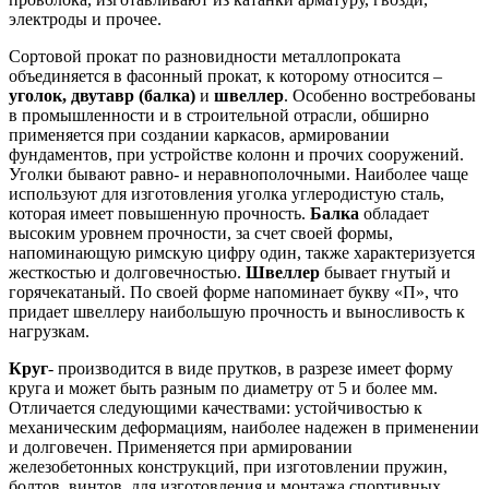
электроды и прочее.
Сортовой прокат по разновидности металлопроката
объединяется в фасонный прокат, к которому относится –
уголок, двутавр (балка)
и
швеллер
. Особенно востребованы
в промышленности и в строительной отрасли, обширно
применяется при создании каркасов, армировании
фундаментов, при устройстве колонн и прочих сооружений.
Уголки бывают равно- и неравнополочными. Наиболее чаще
используют для изготовления уголка углеродистую сталь,
которая имеет повышенную прочность.
Балка
обладает
высоким уровнем прочности, за счет своей формы,
напоминающую римскую цифру один, также характеризуется
жесткостью и долговечностью.
Швеллер
бывает гнутый и
горячекатаный. По своей форме напоминает букву «П», что
придает швеллеру наибольшую прочность и выносливость к
нагрузкам.
Круг
- производится в виде прутков, в разрезе имеет форму
круга и может быть разным по диаметру от 5 и более мм.
Отличается следующими качествами: устойчивостью к
механическим деформациям, наиболее надежен в применении
и долговечен. Применяется при армировании
железобетонных конструкций, при изготовлении пружин,
болтов, винтов, для изготовления и монтажа спортивных