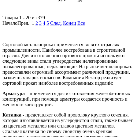
тн
Товары 1 - 20 из 379
НачалоПред.
1
2
3
4
5
След.
Конец
Все
Сортовой металлопрокат применяется во всех отраслях
промышленности. Наиболее востребована в строительной
отрасли. Для изготовления сортового проката используют
следующие виды стали углеродистые нелегированные,
низколегированные, нержавеющие. На рынке металлопроката
предоставлен огромный ассортимент различной продукции,
различных марок и классов. Компания Вектор реализует
сортовой прокат наиболее востребованных изделий:
Арматура
– применяется для изготовления железобетонных
конструкций, при помощи арматуры создается прочность и
жесткость конструкций.
Катанка
- представляет собой проволоку круглого сечения,
которая изготавливается из углеродистой стали, также бывает
из цветных металлов или сплавов цветных металлов.
Стальная катанка по своему свойству очень крепкая
проволока, изготавливают из катанки арматуру, гвозди,