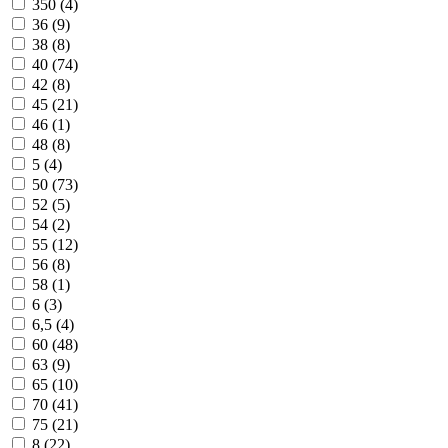
350 (
4
)
36 (
9
)
38 (
8
)
40 (
74
)
42 (
8
)
45 (
21
)
46 (
1
)
48 (
8
)
5 (
4
)
50 (
73
)
52 (
5
)
54 (
2
)
55 (
12
)
56 (
8
)
58 (
1
)
6 (
3
)
6,5 (
4
)
60 (
48
)
63 (
9
)
65 (
10
)
70 (
41
)
75 (
21
)
8 (
22
)