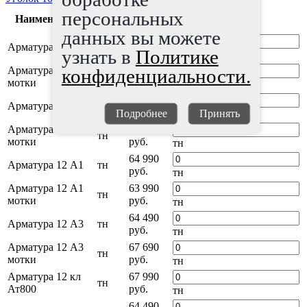
Ед.
персональных
Наименование
Цена
изм
данных вы можете
64 490
Арматура 10 А1
тн
узнать в
Политике
руб.
тн
Арматура 10 А1
62 990
конфиденциальности.
тн
мотки
руб.
тн
66 490
Арматура 10 А3
тн
руб.
тн
Подробнее
Принять
Арматура 10 А3
65 990
тн
мотки
руб.
тн
64 990
Арматура 12 А1
тн
руб.
тн
Арматура 12 А1
63 990
тн
мотки
руб.
тн
64 490
Арматура 12 А3
тн
руб.
тн
Арматура 12 А3
67 690
тн
мотки
руб.
тн
Арматура 12 кл
67 990
тн
Ат800
руб.
тн
64 490