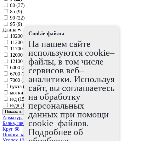
80 (
37
)
85 (
9
)
90 (
22
)
95 (
9
)
Длина
Cookie файлы
10200 (
1
)
На нашем сайте
11200 (
1
)
11700 (
13
)
используются cookie–
12000 (
343
)
файлы, в том числе
12100 (
1
)
6000 (
221
)
сервисов веб–
6700 (
1
)
аналитики. Используя
7000 (
1
)
сайт, вы соглашаетесь
бухта (
1
)
мотки (
4
)
на обработку
н/д (
15
)
персональных
н/дл (
1
)
данных при помощи
Арматура, катанка
42
cookie–файлов.
Балка, швеллер
153
Круг
68
Подробнее об
Полоса, квадрат
14
обработке
Уголок
102