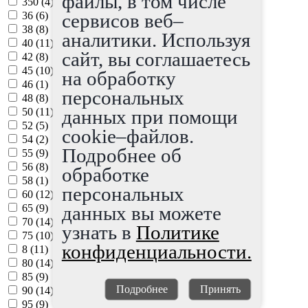
файлы, в том числе
350 (
4
)
36 (
6
)
сервисов веб–
38 (
8
)
аналитики. Используя
40 (
11
)
сайт, вы соглашаетесь
42 (
8
)
45 (
10
)
на обработку
46 (
1
)
персональных
48 (
8
)
50 (
11
)
данных при помощи
52 (
5
)
cookie–файлов.
54 (
2
)
Подробнее об
55 (
9
)
56 (
8
)
обработке
58 (
1
)
персональных
60 (
12
)
65 (
9
)
данных вы можете
70 (
14
)
узнать в
Политике
75 (
10
)
конфиденциальности.
8 (
11
)
80 (
14
)
85 (
9
)
Подробнее
Принять
90 (
14
)
95 (
9
)